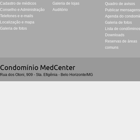
Cadastro de médicos
Galeria de lojas
Quadro de avisos
Conselho e Administração
Auditório
Publicar mensagen
Telefones e e-mails
Agenda do condomí
Localização e mapa
Galeria de fotos
Galeria de fotos
Lista de condômino
Downloads
Reservas de áreas
comuns
Condomí­nio MedCenter
Rua dos Otoni, 909 - Sta. Efigênia - Belo Horizonte/MG