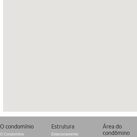
O condomí­nio
Estrutura
Área do
condômino
O Condomínio
Estacionamento