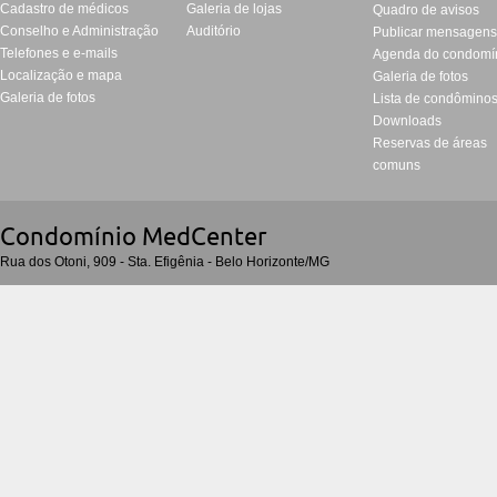
Cadastro de médicos
Galeria de lojas
Quadro de avisos
Conselho e Administração
Auditório
Publicar mensagen
Telefones e e-mails
Agenda do condomí
Localização e mapa
Galeria de fotos
Galeria de fotos
Lista de condômino
Downloads
Reservas de áreas
comuns
Condomí­nio MedCenter
Rua dos Otoni, 909 - Sta. Efigênia - Belo Horizonte/MG