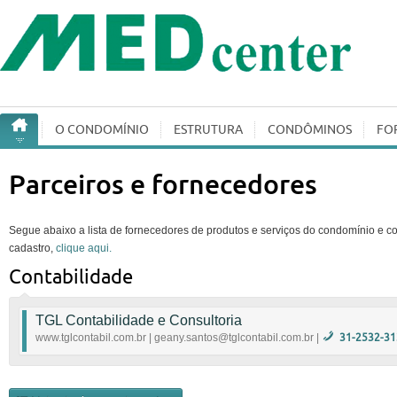
O CONDOMÍ­NIO
ESTRUTURA
CONDÔMINOS
FO
Parceiros e fornecedores
Segue abaixo a lista de fornecedores de produtos e serviços do condomínio e con
cadastro,
clique aqui.
Contabilidade
TGL Contabilidade e Consultoria
www.tglcontabil.com.br | geany.santos@tglcontabil.com.br |
31-2532-31
Apuração dos impostos Municipais , Estaduais e Fed
e as devidas guias de recolhimento dos encargos. R