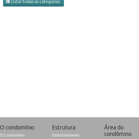
Listar todas as categorias
efetuando o Registro das entradas e saídas de Recur
www.tglcontabil.com.br
|
geany.santos@tglcont
O condomí­nio
Estrutura
Área do
condômino
O Condomínio
Estacionamento