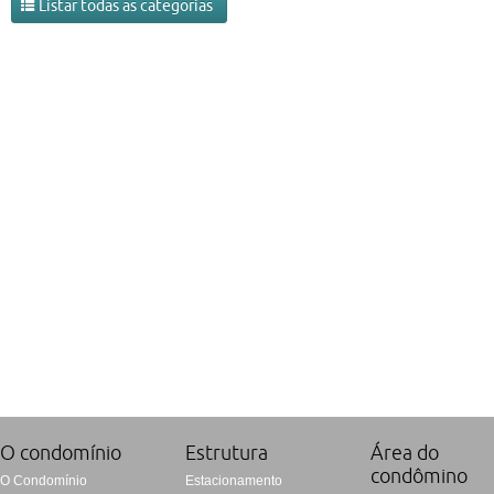
Listar todas as categorias
O condomí­nio
Estrutura
Área do
condômino
O Condomínio
Estacionamento