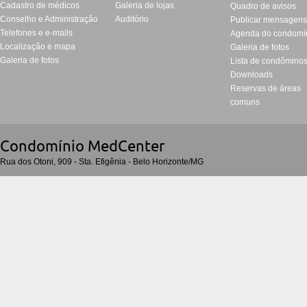
Cadastro de médicos
Galeria de lojas
Quadro de avisos
Conselho e Administração
Auditório
Publicar mensagen
Telefones e e-mails
Agenda do condomí
Localização e mapa
Galeria de fotos
Galeria de fotos
Lista de condômino
Downloads
Reservas de áreas
comuns
Condomí­nio MedCenter
Rua dos Otoni, 909 - Sta. Efigênia - Belo Horizonte/MG